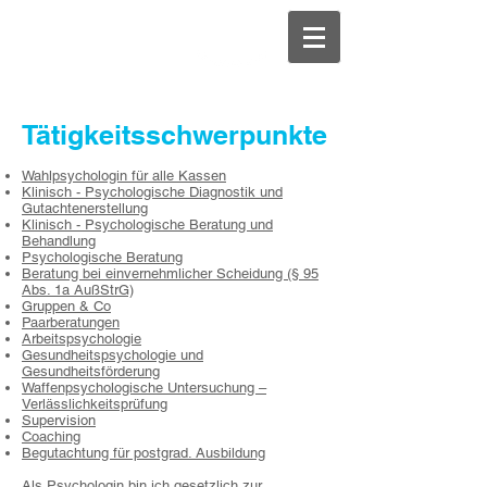
Psychologe4You
Tätigkeitsschwerpunkte
Wahlpsychologin für alle Kassen
Klinisch - Psychologische Diagnostik und
Gutachtenerstellung
Klinisch - Psychologische Beratung und
Behandlung
Psychologische Beratung
Beratung bei einvernehmlicher Scheidung (§ 95
Abs. 1a AußStrG)
Gruppen & Co
Paarberatungen
Arbeitspsychologie
Gesundheitspsychologie und
Gesundheitsförderung
Waffenpsychologische Untersuchung –
Verlässlichkeitsprüfung
Supervision
Coaching
Begutachtung für postgrad. Ausbildung
Als Psychologin bin ich gesetzlich zur